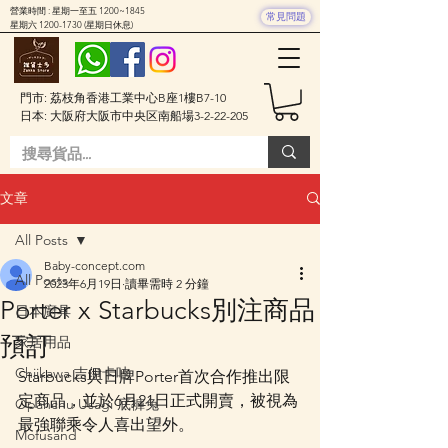
營業時間 : 星期一至五 1200~1845
常見問題
星期六
1200-1730
(星期日休息)
門市: 荔枝角香港工業中心B座1樓B7-10
日本: 大阪府大阪市中央区南船場3-2-22-205
文章
All Posts
Baby-concept.com
All Posts
2023年6月19日
讀畢需時 2 分鐘
Porter x Starbucks別注商品
日本廚具
預訂
家居用品
Chiikawa 吉伊卡哇
Starbucks與日牌Porter首次合作推出限
定商品，並於6月21日正式開賣，被視為
Opanchu Usagi 底褲兔
最強聯乘令人喜出望外。
Mofusand