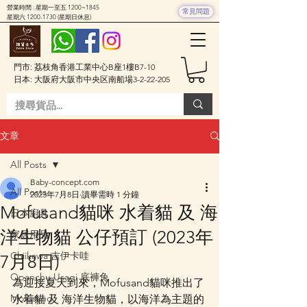
營業時間 : 星期一至五 1200~1845
常見問題
星期六
1200-1730
(星期日休息)
門市: 荔枝角香港工業中心B座1樓B7-10
日本: 大阪府大阪市中央区南船場3-2-22-205
文章
All Posts
Baby-concept.com
All Posts
2023年7月8日
讀畢需時 1 分鐘
Mofusand貓咪 水着貓 及 海
日本廚具
洋生物貓 公仔預訂 (2023年
家居用品
Chiikawa 吉伊卡哇
7月8日)
Opanchu Usagi 底褲兔
為迎接夏天到來，Mofusand貓咪推出了 
Mofusand
水着貓 及 海洋生物貓，以海洋為主題的