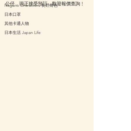
公仔，現正接受預訂，歡迎報價查詢﹗
Nagano Characters 長野角色
日本口罩
其他卡通人物
日本生活 Japan Life