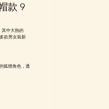
帽款 9
作，其中大熱的 
來多款男女裝新
尚服飾的狐狸角色，透