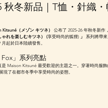
25 秋冬新品｜T恤・針織・
on Kitsuné（メゾン キツネ）
 公布了 2025-26 年秋冬新
（おしゃれを楽しむキツネ） (
享受時尚的狐狸) 
」
 系列將帶
年 9 月起於日本陸續發售。
ed Fox」系列亮點
」一直是 Maison Kitsuné 最受歡迎的主題之一。穿著時
展現了在都市冬季中享受時尚的姿態。