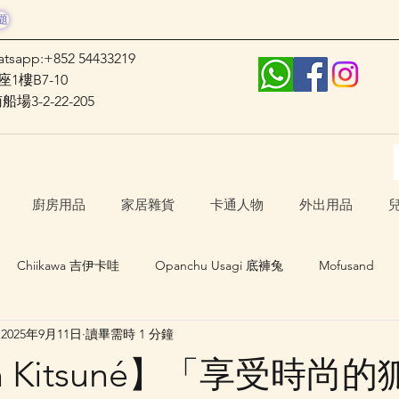
題
atsapp:+852 54433219
1樓B7-10
3-2-22-205
廚房用品
家居雜貨
卡通人物
外出用品
Chiikawa 吉伊卡哇
Opanchu Usagi 底褲兔
Mofusand
2025年9月11日
讀畢需時 1 分鐘
日本口罩
其他卡通人物
日本生活 Japan Life
on Kitsuné】「享受時尚