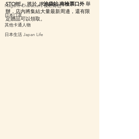
STORE」
 將於 
JR池袋站 南檢票口外
 舉
Nagano Characters 長野角色
辦，店內將集結大量最新周邊，還有限
日本口罩
定贈品可以領取。
其他卡通人物
日本生活 Japan Life