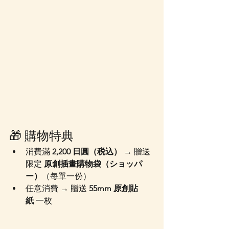
🎁 購物特典
消費滿 
2,200 日圓（税込）
 → 贈送
限定 
原創插畫購物袋（ショッパ
ー）
（每單一份）
任意消費 → 贈送 
55mm 原創貼
紙
 一枚