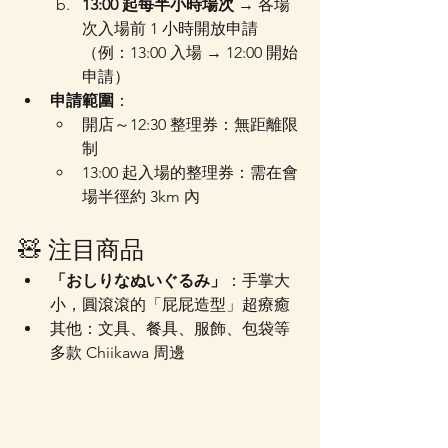
13:00 起每半小時場次
 → 各場
次入場前 1 小時開放申請
（例：13:00 入場 → 12:00 開始
申請）
申請範圍
：
開店～12:30 整理券：無距離限
制
13:00 起入場的整理券：需在會
場半徑約 3km 內
🧸 注目商品
「おしりなぬいぐるみ」
：手掌大
小，圓滾滾的「屁屁造型」超療癒
其他：文具、餐具、服飾、包袋等
多款 Chiikawa 周邊