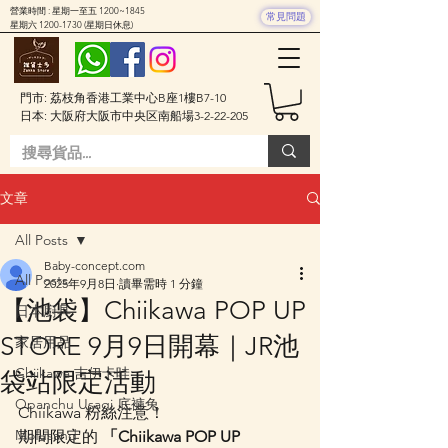
營業時間 : 星期一至五 1200~1845
常見問題
星期六
1200-1730
(星期日休息)
門市: 荔枝角香港工業中心B座1樓B7-10
日本: 大阪府大阪市中央区南船場3-2-22-205
文章
All Posts
Baby-concept.com
All Posts
2025年9月8日
讀畢需時 1 分鐘
【池袋】Chiikawa POP UP
日本廚具
STORE 9月9日開幕｜JR池
家居用品
Chiikawa 吉伊卡哇
袋站限定活動
Opanchu Usagi 底褲兔
Chiikawa 粉絲注意！
Mofusand
期間限定的 
「Chiikawa POP UP 