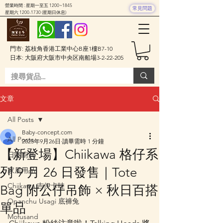
營業時間 : 星期一至五 1200~1845
常見問題
星期六
1200-1730
(星期日休息)
門市: 荔枝角香港工業中心B座1樓B7-10
日本: 大阪府大阪市中央区南船場3-2-22-205
文章
All Posts
Baby-concept.com
All Posts
2025年9月26日
讀畢需時 1 分鐘
【新登場】Chiikawa 格仔系
日本廚具
列 9 月 26 日發售｜Tote
家居用品
Chiikawa 吉伊卡哇
Bag 附公仔吊飾 × 秋日百搭
Opanchu Usagi 底褲兔
單品
Mofusand