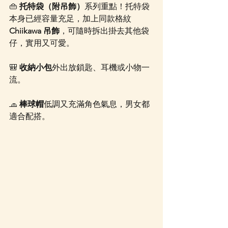
👜 
托特袋（附吊飾）
系列重點！托特袋
本身已經容量充足，加上同款格紋 
Chiikawa 吊飾
，可隨時拆出掛去其他袋
仔，實用又可愛。
🎒 
收納小包
外出放鎖匙、耳機或小物一
流。
🧢 
棒球帽
低調又充滿角色氣息，男女都
適合配搭。