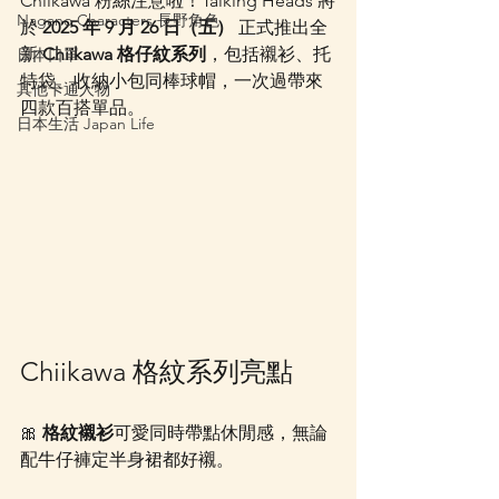
Chiikawa 粉絲注意啦！Talking Heads 將
Nagano Characters 長野角色
於 
2025 年 9 月 26 日（五）
 正式推出全
新 
Chiikawa 格仔紋系列
，包括襯衫、托
日本口罩
特袋、收納小包同棒球帽，一次過帶來
其他卡通人物
四款百搭單品。
日本生活 Japan Life
Chiikawa 格紋系列亮點
🎀 
格紋襯衫
可愛同時帶點休閒感，無論
配牛仔褲定半身裙都好襯。