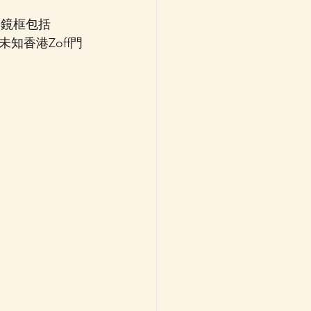
眼鏡框包括
未知香港Zoff門