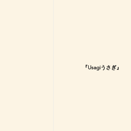
『Usagiうさぎ』