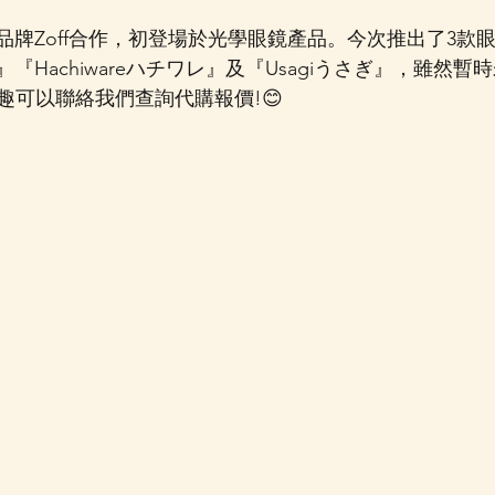
與眼鏡品牌Zoff合作，初登場於光學眼鏡產品。今次推出了3款
わ』『Hachiwareハチワレ』及『Usagiうさぎ』，雖然暫時
趣可以聯絡我們查詢代購報價!😊