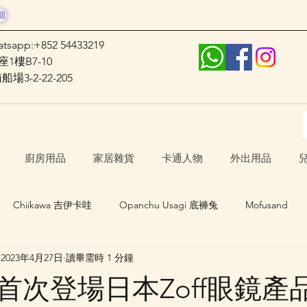
題
atsapp:+852 54433219
1樓B7-10
3-2-22-205
廚房用品
家居雜貨
卡通人物
外出用品
Chiikawa 吉伊卡哇
Opanchu Usagi 底褲兔
Mofusand
2023年4月27日
讀畢需時 1 分鐘
日本口罩
其他卡通人物
日本生活 Japan Life
awa首次登場日本Zoff眼鏡產