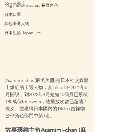
Store網店。
Nagano Characters 長野角色
日本口罩
其他卡通人物
日本生活 Japan Life
Asamimi-chan(麻美美醬)是日本社交媒體
上爆紅的卡通人物，其TikTok在2021年6
月開設，到2022年4月短短10個月已累積
180萬個followers，總播放次數已超過2
億次，並獲得日本國內的TikTok吉祥物
公仔角色部門中第1名。
故事環繞主角Asamimi-chan (麻