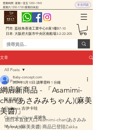
營業時間 : 星期一至五 1200~1845
常見問題
星期六
1200-1730
(星期日休息)
門市: 荔枝角香港工業中心B座1樓B7-10
日本: 大阪府大阪市中央区南船場3-2-22-205
文章
All Posts
Baby-concept.com
All Posts
2024年5月10日
讀畢需時 1 分鐘
網店新商品 - 「Asamimi-
日本廚具
chan(あさみみちゃん)(麻美
家居用品
Chiikawa 吉伊卡哇
美醬)」
Opanchu Usagi 底褲兔
由日本直接入口Asamimi-chan(あさみみ
Mofusand
ちゃん)(麻美美醬) 商品已登陸Zakka 