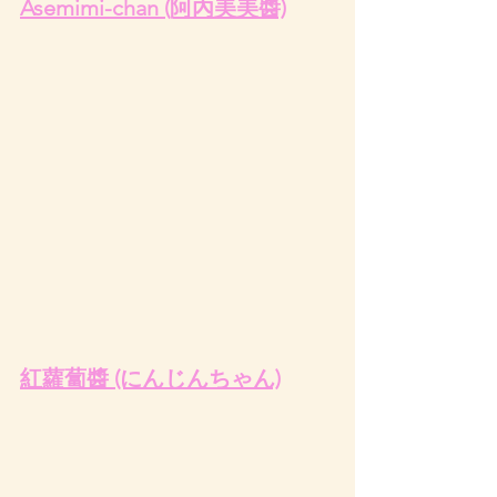
Asemimi-chan (阿內美美醬)
紅蘿蔔醬 (にんじんちゃん)