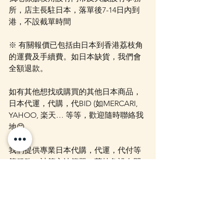
所，店主長駐日本，落單後7-14日內到
港，不設截單時間
※ 有關報價已包括由日本到香港荔枝角
的運費及手續費。如日本缺貨，我們會
全額退款。
如有其他想找或購買的其他日本商品，
日本代運，代購，代BID (如MERCARI, 
YAHOO, 楽天… 等等，歡迎隨時聯絡我
地😊
我們提供專業日本代購，代運，代付等
等服務，計算方法簡單，荔枝角設有門
市，店主長駐日本，落單後7-12日內以
空運到港，如有任何問題，可以 
whatsapp 54433219
 / 
Facebook PM
 / 
Email 
/ 網站內的聊天功能 聯絡我們查詢