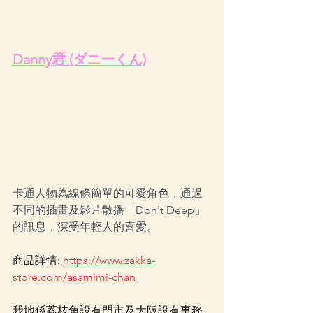
Danny君 (ダニーくん)
卡通人物為線條簡單的可愛角色，通過
不同的插畫及影片散播「Don't Deep」
的訊息，深受年輕人的喜愛。
商品詳情: 
https://www.zakka-
store.com/asamimi-chan
我地係荔枝角設有門市及大阪設有事務