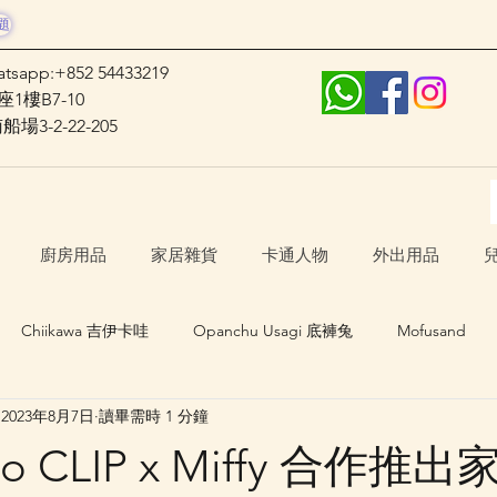
題
atsapp:+852 54433219
1樓B7-10
3-2-22-205
廚房用品
家居雜貨
卡通人物
外出用品
Chiikawa 吉伊卡哇
Opanchu Usagi 底褲兔
Mofusand
2023年8月7日
讀畢需時 1 分鐘
日本口罩
其他卡通人物
日本生活 Japan Life
io CLIP x Miffy 合作