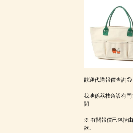
歡迎代購報價查詢😊 
我地係荔枝角設有門
間  
※ 有關報價已包括
款。