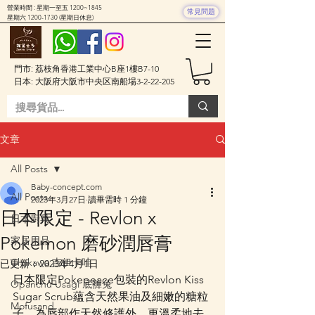
營業時間 : 星期一至五 1200~1845
常見問題
星期六
1200-1730
(星期日休息)
門市: 荔枝角香港工業中心B座1樓B7-10
日本: 大阪府大阪市中央区南船場3-2-22-205
文章
All Posts
Baby-concept.com
All Posts
2023年3月27日
讀畢需時 1 分鐘
日本限定 - Revlon x
日本廚具
Pokemon 磨砂潤唇膏
家居用品
Chiikawa 吉伊卡哇
已更新：
2023年4月1日
日本限定Pokepeace包裝的Revlon Kiss 
Opanchu Usagi 底褲兔
Sugar Scrub蘊含天然果油及細嫩的糖粒
Mofusand
子，為唇部作天然修護外，更溫柔地去