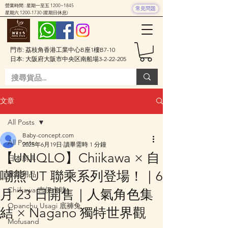
營業時間 : 星期一至五 1200~1845
常見問題
星期六
1200-1730
(星期日休息)
門市: 荔枝角香港工業中心B座1樓B7-10
日本: 大阪府大阪市中央区南船場3-2-22-205
文章
All Posts
Baby-concept.com
All Posts
2025年6月19日
讀畢需時 1 分鐘
【UNIQLO】Chiikawa × 自
日本廚具
嘲熊 UT 聯乘系列登場！｜6
家居用品
Chiikawa 吉伊卡哇
月 23 日開售｜人氣角色集
Opanchu Usagi 底褲兔
結 × Nagano 獨特世界觀
Mofusand