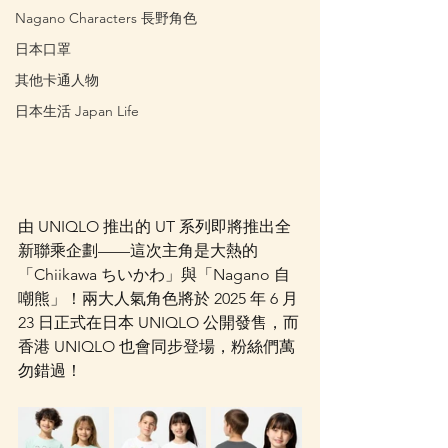
Nagano Characters 長野角色
日本口罩
其他卡通人物
日本生活 Japan Life
由 UNIQLO 推出的 UT 系列即將推出全
新聯乘企劃——這次主角是大熱的
「Chiikawa ちいかわ」與「Nagano 自
嘲熊」！兩大人氣角色將於 2025 年 6 月 
23 日正式在日本 UNIQLO 公開發售，而
香港 UNIQLO 也會同步登場，粉絲們萬
勿錯過！