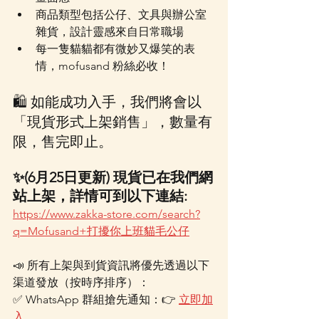
商品類型包括公仔、文具與辦公室
雜貨，設計靈感來自日常職場
每一隻貓貓都有微妙又爆笑的表
情，mofusand 粉絲必收！
🛍 如能成功入手，我們將會以
「現貨形式上架銷售」，數量有
限，售完即止。
✨(6月25日更新) 現貨已在我們網
站上架，詳情可到以下連結:
https://www.zakka-store.com/search?
q=Mofusand+打擾你上班貓毛公仔
📣 所有上架與到貨資訊將優先透過以下
渠道發放（按時序排序）：
✅ WhatsApp 群組搶先通知：👉 
立即加
入