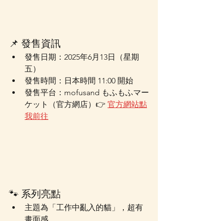
📌 發售資訊
發售日期：2025年6月13日（星期
五）
發售時間：日本時間 11:00 開始
發售平台：mofusand もふもふマー
ケット（官方網店）👉 
官方網站點
我前往
🐾 系列亮點
主題為「工作中亂入的貓」，超有
畫面感