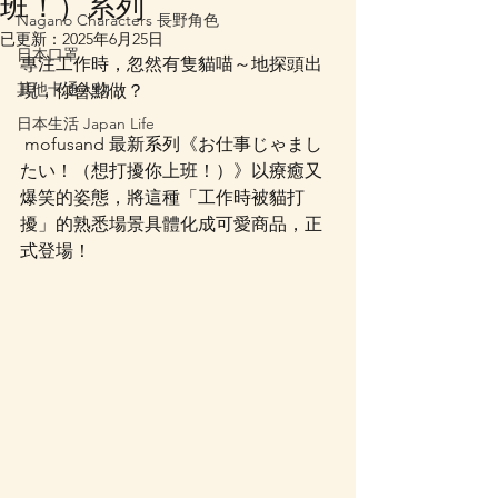
班！）系列
Nagano Characters 長野角色
已更新：
2025年6月25日
日本口罩
專注工作時，忽然有隻貓喵～地探頭出
其他卡通人物
現，你會點做？
日本生活 Japan Life
 mofusand 最新系列《お仕事じゃまし
たい！（想打擾你上班！）》以療癒又
爆笑的姿態，將這種「工作時被貓打
擾」的熟悉場景具體化成可愛商品，正
式登場！