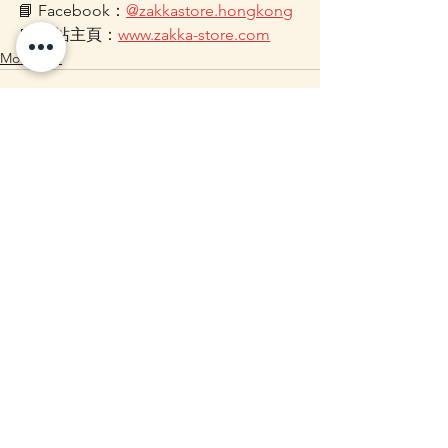
📘 Facebook：
@zakkastore.hongkong
🛒 網站主頁：
www.zakka-store.com
Mofusand
查看全部
最新文章