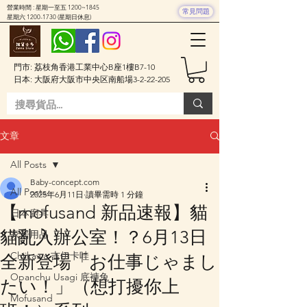
營業時間 : 星期一至五 1200~1845
常見問題
星期六
1200-1730
(星期日休息)
門市: 荔枝角香港工業中心B座1樓B7-10
日本: 大阪府大阪市中央区南船場3-2-22-205
文章
All Posts
Baby-concept.com
All Posts
2025年6月11日
讀畢需時 1 分鐘
【mofusand 新品速報】貓
日本廚具
貓亂入辦公室！？6月13日
家居用品
Chiikawa 吉伊卡哇
全新登場「お仕事じゃまし
Opanchu Usagi 底褲兔
たい！」（想打擾你上
Mofusand