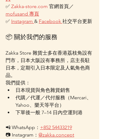
✅ 
Zakka-store.com
 官網首頁／
mofusand 專頁
✅ 
Instagram 
& 
Facebook 
社交平台更新
📦 關於我們的服務
Zakka Store 雜貨士多在香港荔枝角設有
門市，日本大阪設有事務所，店主長駐
日本，定期引入日本限定及人氣角色商
品。
我們提供：
日本現貨與角色雜貨銷售
代購／代運／代付服務（Mercari、
Yahoo、樂天等平台）
下單後一般 7–14 日內空運到港
📲 WhatsApp：
+852 54433219
📷 Instagram：
@zakka.concept