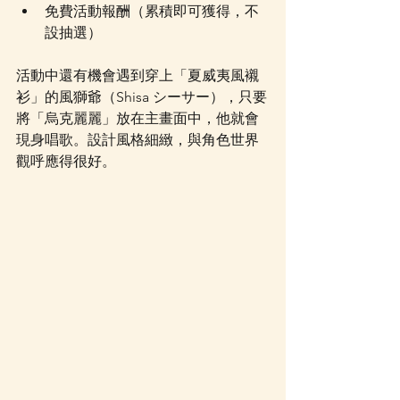
免費活動報酬（累積即可獲得，不
設抽選）
活動中還有機會遇到穿上「夏威夷風襯
衫」的風獅爺（Shisa シーサー），只要
將「烏克麗麗」放在主畫面中，他就會
現身唱歌。設計風格細緻，與角色世界
觀呼應得很好。