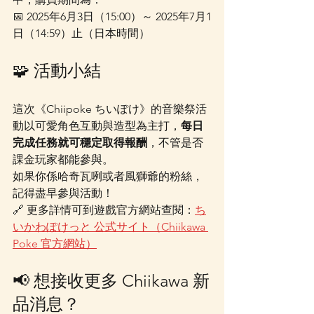
📅 2025年6月3日（15:00）～ 2025年7月1
日（14:59）止（日本時間）
🧩 活動小結
這次《Chiipoke ちいぽけ》的音樂祭活
動以可愛角色互動與造型為主打，
每日
完成任務就可穩定取得報酬
，不管是否
課金玩家都能參與。
如果你係哈奇瓦咧或者風獅爺的粉絲，
記得盡早參與活動！
🔗 更多詳情可到遊戲官方網站查閱：
ち
いかわぽけっと 公式サイト（Chiikawa 
Poke 官方網站）
📢 想接收更多 Chiikawa 新
品消息？