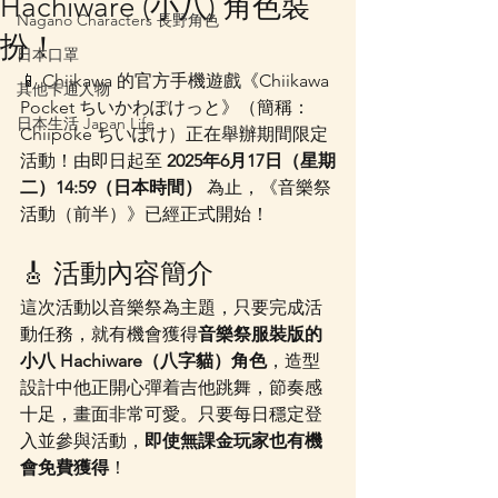
Hachiware (小八) 角色裝
Nagano Characters 長野角色
扮！
日本口罩
📱 Chiikawa 的官方手機遊戲《Chiikawa 
其他卡通人物
Pocket ちいかわぽけっと》（簡稱：
日本生活 Japan Life
Chiipoke ちいぽけ）正在舉辦期間限定
活動！由即日起至 
2025年6月17日（星期
二）14:59（日本時間）
 為止，《音樂祭
活動（前半）》已經正式開始！
🎸 活動內容簡介
這次活動以音樂祭為主題，只要完成活
動任務，就有機會獲得
音樂祭服裝版的
小八 Hachiware（八字貓）角色
，造型
設計中他正開心彈着吉他跳舞，節奏感
十足，畫面非常可愛。只要每日穩定登
入並參與活動，
即使無課金玩家也有機
會免費獲得
！