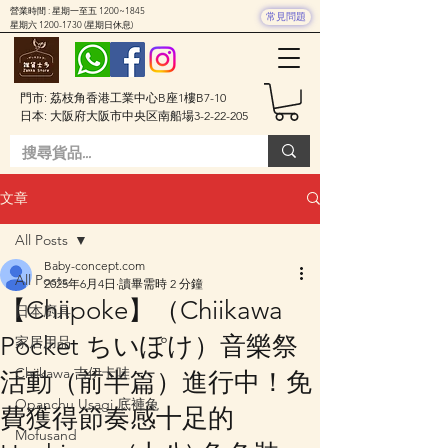
營業時間 : 星期一至五 1200~1845
常見問題
星期六
1200-1730
(星期日休息)
門市: 荔枝角香港工業中心B座1樓B7-10
日本: 大阪府大阪市中央区南船場3-2-22-205
文章
All Posts
Baby-concept.com
All Posts
2025年6月4日
讀畢需時 2 分鐘
【Chiipoke】（Chiikawa
日本廚具
Pocket ちいぽけ）音樂祭
家居用品
Chiikawa 吉伊卡哇
活動（前半篇）進行中！免
Opanchu Usagi 底褲兔
費獲得節奏感十足的
Mofusand