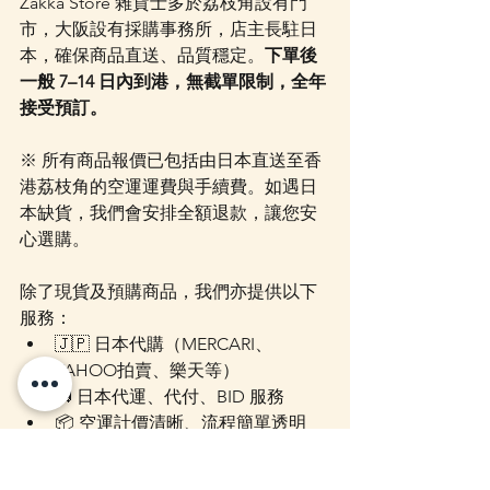
Zakka Store 雜貨士多於荔枝角設有門
市，大阪設有採購事務所，店主長駐日
本，確保商品直送、品質穩定。
下單後
一般 7–14 日內到港，無截單限制，全年
接受預訂。
※ 所有商品報價已包括由日本直送至香
港荔枝角的空運運費與手續費。如遇日
本缺貨，我們會安排全額退款，讓您安
心選購。
除了現貨及預購商品，我們亦提供以下
服務：
🇯🇵 日本代購（MERCARI、
YAHOO拍賣、樂天等）
🚚 日本代運、代付、BID 服務
📦 空運計價清晰、流程簡單透明
📲 歡迎透過以下方式查詢報價或提出代