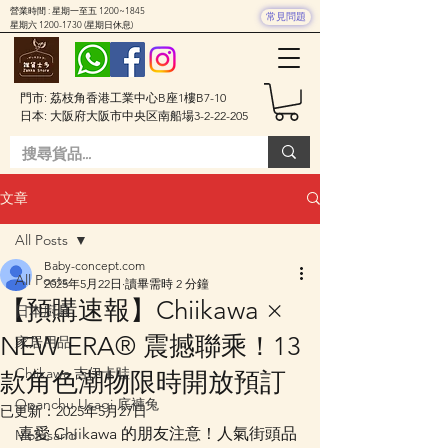
營業時間 : 星期一至五 1200~1845
常見問題
星期六
1200-1730
(星期日休息)
門市: 荔枝角香港工業中心B座1樓B7-10
日本: 大阪府大阪市中央区南船場3-2-22-205
文章
All Posts
Baby-concept.com
All Posts
2025年5月22日
讀畢需時 2 分鐘
【預購速報】Chiikawa ×
日本廚具
NEW ERA® 震撼聯乘！13
家居用品
Chiikawa 吉伊卡哇
款角色潮物限時開放預訂
Opanchu Usagi 底褲兔
已更新：
2025年5月27日
喜愛 Chiikawa 的朋友注意！人氣街頭品
Mofusand