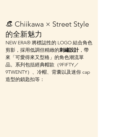
👒 Chiikawa × Street Style 
的全新魅力
NEW ERA® 將標誌性的 LOGO 結合角色
剪影，採用低調但精緻的
刺繡設計
，帶
來「可愛得來又型格」的角色潮流單
品。系列包括經典帽款（9FIFTY／
9TWENTY）、冷帽、背囊以及迷你 cap 
造型的鎖匙扣等：