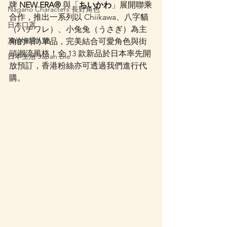
牌 
NEW ERA®
 與「
ちいかわ
」展開聯乘
Nagano Characters 長野角色
合作，推出一系列以 Chiikawa、八字貓
日本口罩
（ハチワレ）、小兔兔（うさぎ）為主
其他卡通人物
角的時尚單品，完美結合可愛角色與街
頭潮流風格！全 13 款新品於日本率先開
日本生活 Japan Life
放預訂，香港粉絲亦可透過我們進行代
購。