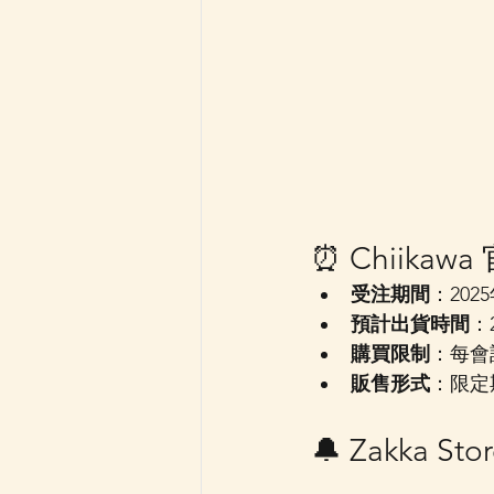
⏰ Chiika
受注期間
：202
預計出貨時間
：
購買限制
：每會
販售形式
：限定
🔔 Zakka 