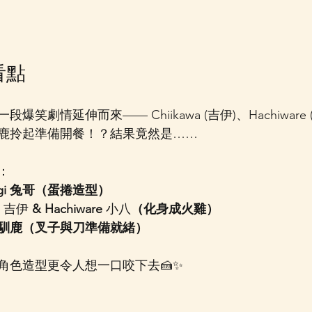
看點
笑劇情延伸而來—— Chiikawa (吉伊)、Hachiware 
鹿拎起準備開餐！？結果竟然是……
：
gi 兔哥（蛋捲造型）
 
吉伊 
& Hachiware 
小八
（化身成火雞）
馴鹿（叉子與刀準備就緒）
角色造型更令人想一口咬下去🍰✨