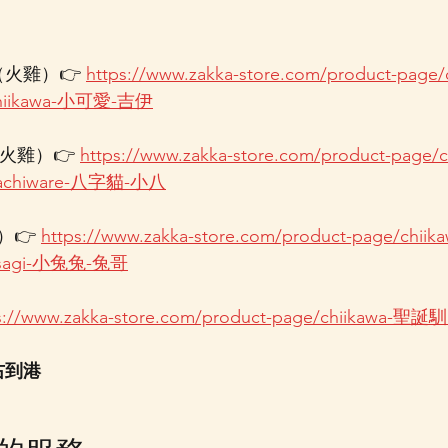
愛（火雞）👉 
https://www.zakka-store.com/product-pag
ikawa-小可愛-吉伊
（火雞）👉 
https://www.zakka-store.com/product-page
hiware-八字貓-小八
）👉 
https://www.zakka-store.com/product-page/c
agi-小兔兔-兔哥
ps://www.zakka-store.com/product-page/chiikawa
右到港