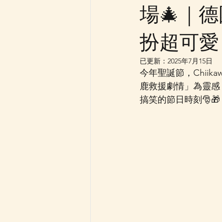
場🎄｜德
扮超可愛
已更新：
2025年7月15日
今年聖誕節，Chii
鹿救援劇情」為靈感
搞笑的節日時刻🎅🎁