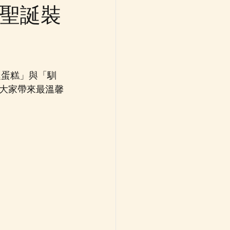
 聖誕裝
誕蛋糕」與「馴
大家帶來最溫馨