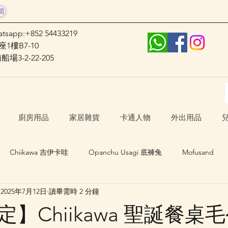
題
atsapp:+852 54433219
1樓B7-10
3-2-22-205
廚房用品
家居雜貨
卡通人物
外出用品
Chiikawa 吉伊卡哇
Opanchu Usagi 底褲兔
Mofusand
2025年7月12日
讀畢需時 2 分鐘
日本口罩
其他卡通人物
日本生活 Japan Life
】Chiikawa 聖誕餐桌