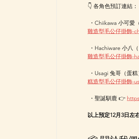
👇 各角色預訂連結：
 ・Chiikawa 小可
雞造型毛公仔掛飾-chi
 ・Hachiware 小八
雞造型毛公仔掛飾-hac
 ・Usagi 兔哥（蛋糕
糕造型毛公仔掛飾-us
 ・聖誕馴鹿 👉 
htt
以上預定12月3日左