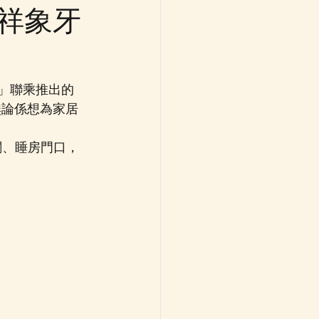
吉祥象牙
ん」聯乘推出的 
無論係想為家居
關、睡房門口，