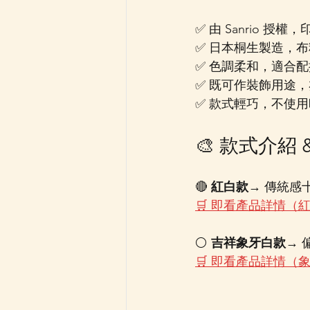
✅ 由 Sanrio 
✅ 日本桐生製造，
✅ 色調柔和，適合
✅ 既可作裝飾用途
✅ 款式輕巧，不使
🎨 款式介紹
🔴 
紅白款
→ 傳統感
🛒 即看產品詳情（
⚪ 
吉祥象牙白款
→
🛒 即看產品詳情（