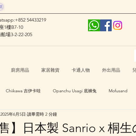
題
atsapp:+852 54433219
1樓B7-10
3-2-22-205
廚房用品
家居雜貨
卡通人物
外出用品
Chiikawa 吉伊卡哇
Opanchu Usagi 底褲兔
Mofusand
2025年6月5日
讀畢需時 2 分鐘
日本口罩
其他卡通人物
日本生活 Japan Life
】日本製 Sanrio x 桐