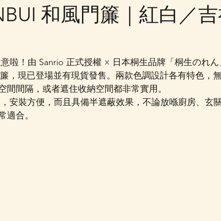
ANBUI 和風門簾｜紅白／
朋友注意啦！由 Sanrio 正式授權 × 日本桐生品牌「桐生のれ
 和風門簾，現已登場並有現貨發售。兩款色調設計各有特色，
空間間隔，或者遮住收納空間都非常實用。
輕巧，安裝方便，而且具備半遮蔽效果，不論放喺廚房、玄
常適合。