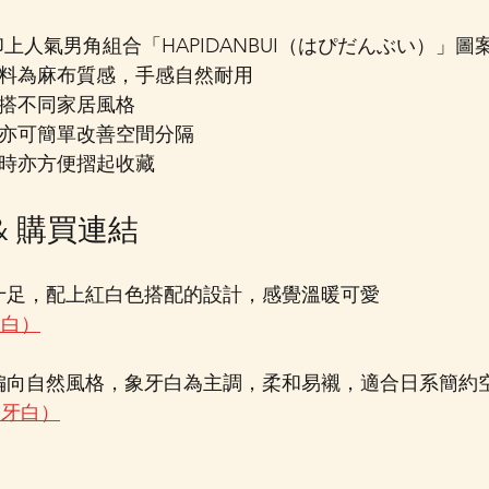
授權，印上人氣男角組合「HAPIDANBUI（はぴだんぶい）」圖
布料為麻布質感，手感自然耐用
配搭不同家居風格
，亦可簡單改善空間分隔
用時亦方便摺起收藏
 & 購買連結
十足，配上紅白色搭配的設計，感覺溫暖可愛
紅白）
 偏向自然風格，象牙白為主調，柔和易襯，適合日系簡約
象牙白）