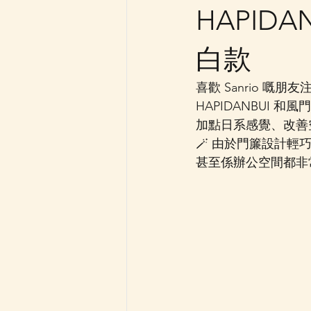
HAPID
白款
喜歡 Sanrio 嘅
HAPIDANBUI
加點日系感覺、改善
🪄 由於門簾設計
甚至係辦公空間都非