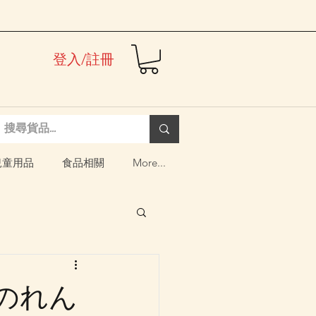
登入/註冊
兒童用品
食品相關
More...
生のれん