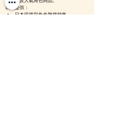
本限定及人氣角色商品。
我們提供：
日本現貨與角色雜貨銷售
代購／代運／代付服務（Mercari、
Yahoo、樂天等平台）
客製商品／限定網站商品代購服務
如需填寫日文內容，我們可免費協
助翻譯
下單後一般 7–14 日內空運到港
📲 WhatsApp：👉 
+852 5443 3219
📷 Instagram：👉 
@zakka.concept
📘 Facebook：👉 
@zakkastore.hongkong
🛒 網站主頁：
www.zakka-store.com
Opanchu Usagi 底褲兔