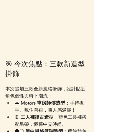
🎯 今次焦點：三款新造型
掛飾
本次追加三款全新風格掛飾，設計貼近
角色個性與時下潮流：
🚗 
Motors 車房師傅造型
：手持扳
手、戴住圍裙，職人感滿滿！
👖 
工人褲復古造型
：藍色工裝褲搭
配吊帶，懷舊中見時尚。
⚫⚪ 
黑白風格低調造型
：簡約雙色