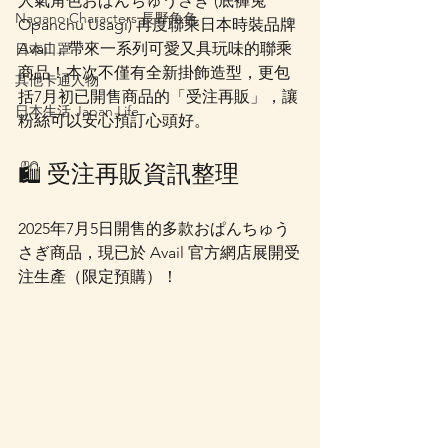
人氣角色おぱんちゅうさぎ (底褲兔 
Nagano Characters 長野角色
Opanchu Usagi) 再度聯乘日本時裝品牌 
Avail，帶來一系列可愛又具玩味的聯乘
日本口罩
商品！本次不僅有全新掛飾造型，更包
其他卡通人物
括7月初已開售商品的「受注再販」，讓
日本生活 Japan Life
粉絲可以安心預訂心頭好。
🛍️ 受注再販資訊整理
2025年7月5日開售的多款おぱんちゅう
さぎ商品，現已於 Avail 官方網店展開受
注生產（限定預購）！