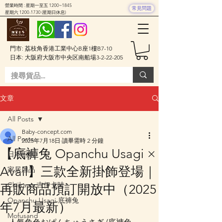
營業時間 : 星期一至五 1200~1845
常見問題
星期六
1200-1730
(星期日休息)
門市: 荔枝角香港工業中心B座1樓B7-10
日本: 大阪府大阪市中央区南船場3-2-22-205
文章
All Posts
Baby-concept.com
All Posts
2025年7月18日
讀畢需時 2 分鐘
【底褲兔 Opanchu Usagi ×
日本廚具
Avail】三款全新掛飾登場｜
家居用品
Chiikawa 吉伊卡哇
再販商品預訂開放中（2025
Opanchu Usagi 底褲兔
年7月最新）
Mofusand