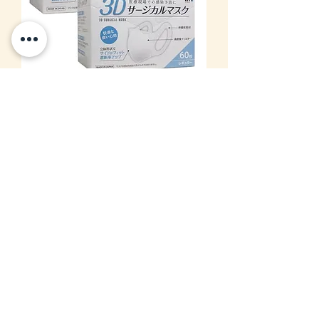
(現貨) 2盒 x 日本製 平和 Heiwa LIFE
3D 醫用外科口罩 60個裝 (ASTM
Level 3) 普通尺寸 優惠套裝
價格
HK$206.00
現貨