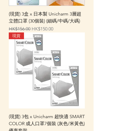
(現貨) 3盒 x 日本製 Unicharm 3層超
立體口罩 (30個裝) (細碼/中碼/大碼)
一般價格
促銷價格
HK$156.00
HK$150.00
現貨
(現貨) 3包 x Unicharm 超快適 SMART
COLOR 成人口罩7個裝 (灰色/米黃色)
優惠套裝